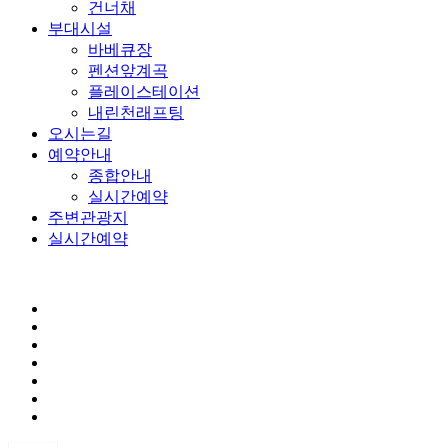
건너채
부대시설
바베큐장
펜션앞계곡
플레이스테이션
내린천래프팅
오시는길
예약안내
종합안내
실시간예약
주변관광지
실시간예약