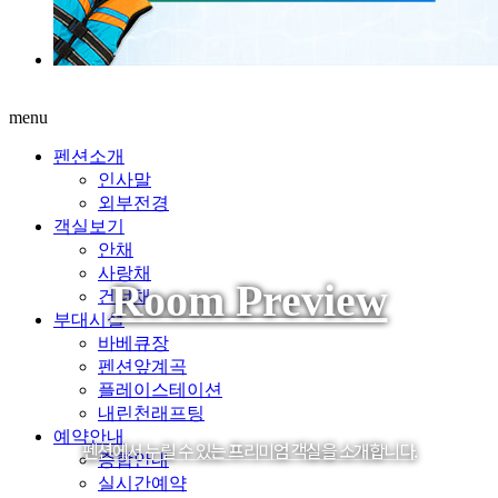
menu
펜션소개
인사말
외부전경
객실보기
안채
사랑채
Room Preview
건너채
부대시설
바베큐장
펜션앞계곡
플레이스테이션
내린천래프팅
예약안내
펜션에서 누릴 수 있는 프리미엄 객실을 소개합니다.
종합안내
실시간예약