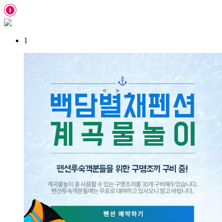
1
＜
＞